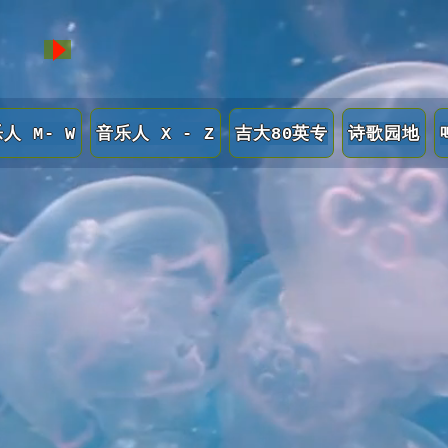
人 M- W
音乐人 X - Z
吉大80英专
诗歌园地