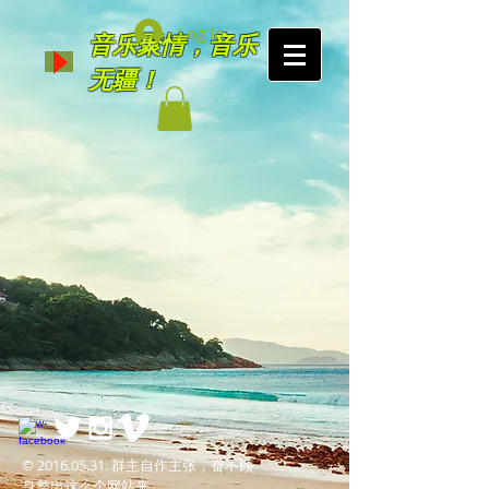
Log In
音乐聚情，音乐
无疆！
©
2016.05.31
. 群主自作主张，奋不顾
身整出这么个网站来。