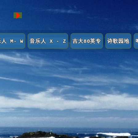
人 M- W
音乐人 X - Z
吉大80英专
诗歌园地